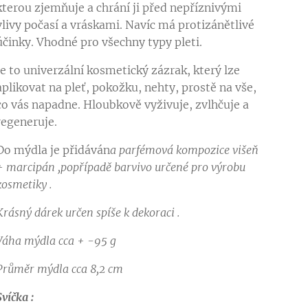
kterou zjemňuje a chrání ji před nepříznivými
vlivy počasí a vráskami. Navíc má protizánětlivé
účinky. Vhodné pro všechny typy pleti.
Je to univerzální kosmetický zázrak, který lze
aplikovat na pleť, pokožku, nehty, prostě na vše,
co vás napadne. Hloubkově vyživuje, zvlhčuje a
regeneruje.
Do mýdla je přidáván
a parfémová kompozice višeň
+ marcipán ,popřípadě barvivo určené pro výrobu
kosmetiky .
Krásný dárek určen spíše k dekoraci .
Váha mýdla cca + -95 g
Průměr mýdla cca 8,2 cm
Svíčka :