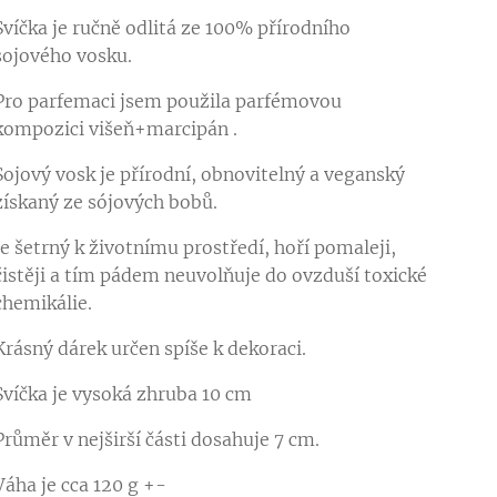
Svíčka je ručně odlitá ze 100% přírodního
sojového vosku.
Pro parfemaci jsem použila parfémovou
kompozici višeň+marcipán .
Sojový vosk je přírodní, obnovitelný a veganský
získaný ze sójových bobů.
Je šetrný k životnímu prostředí, hoří pomaleji,
čistěji a tím pádem neuvolňuje do ovzduší toxické
chemikálie.
Krásný dárek určen spíše k dekoraci.
Svíčka je vysoká zhruba 10 cm
Průměr v nejširší části dosahuje 7 cm.
Váha je cca 120 g +-