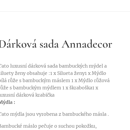
Dárková sada Annadecor
Tato luxusní dárková sada bambuckých mýdel a
siluety ženy obsahuje :1 x Silueta ženy1 x Mýdlo
bílá růže s bambuckým máslem 1 x Mýdlo růžová
růže s bambuckým mýdlem 1 x škraboška1 x
luxusní dárková krabička
Mýdla :
Tato mýdla jsou vyrobena z bambuckého másla .
Bambucké máslo pečuje o suchou pokožku,