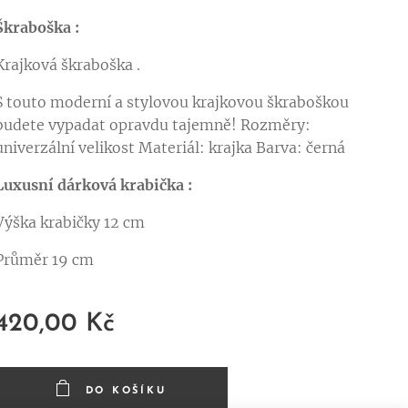
Škraboška :
Krajková škraboška .
S touto moderní a stylovou krajkovou škraboškou
budete vypadat opravdu tajemně! Rozměry:
univerzální velikost Materiál: krajka Barva: černá
Luxusní dárková krabička :
Výška krabičky 12 cm
Průměr 19 cm
420,00
Kč
DO KOŠÍKU