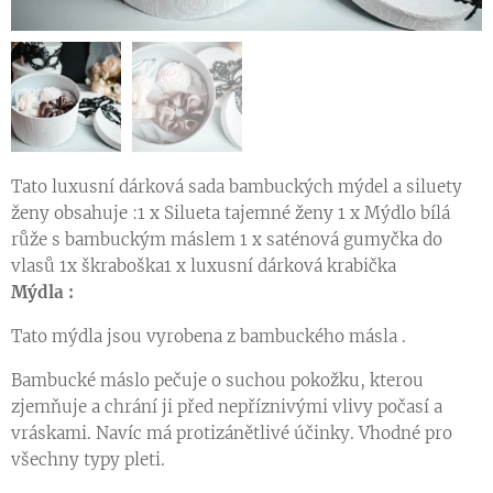
Tato luxusní dárková sada bambuckých mýdel a siluety
ženy obsahuje :1 x Silueta tajemné ženy 1 x Mýdlo bílá
růže s bambuckým máslem 1 x saténová gumyčka do
vlasů 1x škraboška1 x luxusní dárková krabička
Mýdla :
Tato mýdla jsou vyrobena z bambuckého másla .
Bambucké máslo pečuje o suchou pokožku, kterou
zjemňuje a chrání ji před nepříznivými vlivy počasí a
vráskami. Navíc má protizánětlivé účinky. Vhodné pro
všechny typy pleti.