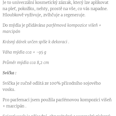
Je to univerzální kosmetický zázrak, který lze aplikovat
na pleť, pokožku, nehty, prostě na vše, co vás napadne.
Hloubkově vyživuje, zvlhčuje a regeneruje.
Do mýdla je přidáván
a parfémová kompozice višeň +
marcipán
Krásný dárek určen spíše k dekoraci .
Váha mýdla cca + -95 g
Průměr mýdla cca 8,2 cm
Svíčka :
Svíčka je ručně odlitá ze 100% přírodního sojového
vosku.
Pro parfemaci jsem použila parfémovou kompozici višeň
+ marcipán .