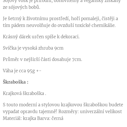
Sojový vosk je přírodní, obnovitelný a veganský získaný
ze sójových bobů.
Je šetrný k životnímu prostředí, hoří pomaleji, čistěji a
tím pádem neuvolňuje do ovzduší toxické chemikálie.
Krásný dárek určen spíše k dekoraci.
Svíčka je vysoká zhruba 9cm
Průměr v nejširší části dosahuje 7cm.
Váha je cca 95g +-
Škraboška :
Krajková škraboška .
S touto moderní a stylovou krajkovou škraboškou budete
vypadat opravdu tajemně! Rozměry: univerzální velikost
Materiál: krajka Barva: černá