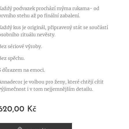
Každý podvazek prochází mýma rukama- od
prvního stehu až po finální zabalení.
Každý kus je originál, připravený stát se součástí
osobního rituálu nevěsty.
Bez sériové výroby.
Bez spěchu.
S důrazem na emoci.
Annadecor je volbou pro ženy, které chtějí cítit
výjimečnost i v tom nejjemnějším detailu.
620,00
Kč