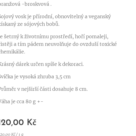
oranžová -broskvová .
Sojový vosk je přírodní, obnovitelný a veganský
získaný ze sójových bobů.
Je šetrný k životnímu prostředí, hoří pomaleji,
čistěji a tím pádem neuvolňuje do ovzduší toxické
chemikálie.
Krásný dárek určen spíše k dekoraci.
Svíčka je vysoká zhruba 3,5 cm
Průměr v nejširší části dosahuje 8 cm.
Váha je cca 80 g +-
120,00
Kč
20,00 Kč / 1 g