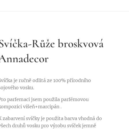
Svíčka-Růže broskvová
Annadecor
Svíčka je ručně odlitá ze 100% přírodního
sojového vosku.
Pro parfemaci jsem použila parfémovou
kompozici višeň+marcipán .
K zabarvení svíčky je použita barva vhodná do
všech druhů vosku pro výrobu svíček jemně